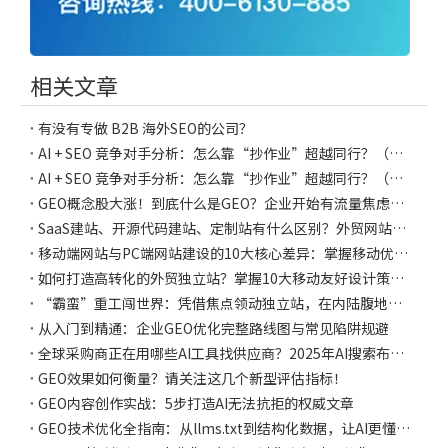
相关文章
有没有专做 B2B 海外SEO的公司？
AI + SEO 竞争对手分析：怎么靠“抄作业”超越同行？（下） 还有一个隐藏宝藏功能
AI + SEO 竞争对手分析：怎么靠“抄作业”超越同行？（上）
GEO概念股大涨！到底什么是GEO？企业开始有流量焦虑了？
SaaS建站、开源代码建站、定制站有什么区别？外贸网站建设全指南
移动端网站与PC端网站建设的10大核心差异：掌握移动优先策略，助力独立站推广
如何打造高转化的外贸独立站？掌握10大移动友好设计策略，实现搜索排名飞跃
“霸蛮”重工闯世界：凭借焦点领动独立站，在内陆腹地建造起一座“数字码头”
从入门到精通：企业GEO优化完整路线图与常见陷阱规避
全球采购商正在用哪些AI工具找供应商？2025年AI搜索布局指南
GEO效果如何衡量？请关注这几个新型评估指标！
GEO内容创作实战：5步打造AI无法抗拒的权威文章
GEO技术优化全指南：从llms.txt到结构化数据，让AI更懂你的网站