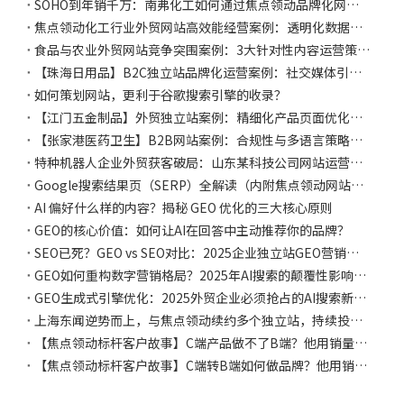
SOHO到年销千万：南弗化工如何通过焦点领动品牌化网站建设与谷歌广告投放，实现全球市场突破
焦点领动化工行业外贸网站高效能经营案例：透明化数据看板与定向内容策略，如何提升询盘转化率
食品与农业外贸网站竞争突围案例：3大针对性内容运营策略，实现自然流量翻倍
【珠海日用品】B2C独立站品牌化运营案例：社交媒体引流策略，实现复购率提升
如何策划网站，更利于谷歌搜索引擎的收录？
【江门五金制品】外贸独立站案例：精细化产品页面优化，带动海外批发询盘提升
【张家港医药卫生】B2B网站案例：合规性与多语言策略，助力企业通过线上渠道获千万订单
特种机器人企业外贸获客破局：山东某科技公司网站运营实战案例
Google搜索结果页（SERP）全解读（内附焦点领动网站运营攻略）
AI 偏好什么样的内容？揭秘 GEO 优化的三大核心原则
GEO的核心价值：如何让AI在回答中主动推荐你的品牌？
SEO已死？GEO vs SEO对比：2025企业独立站GEO营销全方位指南
GEO如何重构数字营销格局？2025年AI搜索的颠覆性影响与应对策略
GEO生成式引擎优化：2025外贸企业必须抢占的AI搜索新战场（实战指南）
上海东闻逆势而上，与焦点领动续约多个独立站，持续投入数十万，从行业红海中开辟增长绿洲！
【焦点领动标杆客户故事】C端产品做不了B端？他用销量与口碑，给3C行业展示如何品牌出海！
【焦点领动标杆客户故事】C端转B端如何做品牌？他用销量与口碑，给3C行业打了个样！