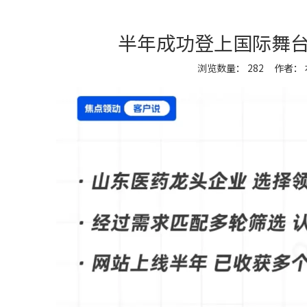
半年成功登上国际舞
浏览数量：
282
作者： 本
["wechat","weibo","qzone","douban","email"]