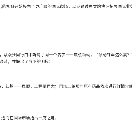
朗诺的视野开始投向了更广阔的国际市场，以期通过独立站快速拓展国际业
，从众多同行口中听说了同一个名字——焦点领动，“领动呼声这么高？
联系，并提出了当下的困境：
，若想一一理顺，工程量巨大；再加上给那些原料药品依次进行详情介
进而在国际市场抢占一席之地；