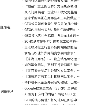
如何打造高转化的外贸独立站？掌握10大移动友好设计策略，实现搜索排名飞跃
“霸蛮”重工闯世界：凭借焦点领动独立站，在内陆腹地建造起一座“数字码头”
从入门到精通：企业GEO优化完整路线图与常见陷阱规避
全球采购商正在用哪些AI工具找供应商？2025年AI搜索布局指南
GEO效果如何衡量？请关注这几个新型评估指标！
不胫而走，
GEO内容创作实战：5步打造AI无法抗拒的权威文章
GEO技术优化全指南：从llms.txt到结构化数据，让AI更懂你的网站
SOHO到年销千万：南弗化工如何通过焦点领动品牌化网站建设与谷歌广告投放，实现全球市场突破
焦点领动化工行业外贸网站高效能经营案例：透明化数据看板与定向内容策略，如何提升询盘转化率
食品与农业外贸网站竞争突围案例：3大针对性内容运营策略，实现自然流量翻倍
【珠海日用品】B2C独立站品牌化运营案例：社交媒体引流策略，实现复购率提升
如何策划网站，更利于谷歌搜索引擎的收录？
【江门五金制品】外贸独立站案例：精细化产品页面优化，带动海外批发询盘提升
【张家港医药卫生】B2B网站案例：合规性与多语言策略，助力企业通过线上渠道获千万订单
特种机器人企业外贸获客破局：山东某科技公司网站运营实战案例
Google搜索结果页（SERP）全解读（内附焦点领动网站运营攻略）
占据重要地
AI 偏好什么样的内容？揭秘 GEO 优化的三大核心原则
GEO的核心价值：如何让AI在回答中主动推荐你的品牌？