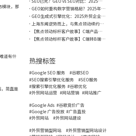
SEO已死？GEO vs SEO对比：2025企业独立站GEO营销全方位指南
务模块，那
GEO如何重构数字营销格局？2025年AI搜索的颠覆性影响与应对策略
GEO生成式引擎优化：2025外贸企业必须抢占的AI搜索新战场（实战指南）
上海东闻逆势而上，与焦点领动续约多个独立站，持续投入数十万，从行业红海中开辟增长绿洲！
【焦点领动标杆客户故事】C端产品做不了B端？他用销量与口碑，给3C行业展示如何品牌出海！
【焦点领动标杆客户故事】C端转B端如何做品牌？他用销量与口碑，给3C行业打了个样！
难道有什
热搜标签
#Google SEO 服务
#
谷歌SEO
#
SEO搜索引擎优化服务
#
SEO服务
#
搜索引擎优化服务
#谷歌优化
绍，简直是
#
外贸网站运营
#
网站营销
#
网站推广
#
Google Ads
#
谷歌竞价广告
#
Google 广告投放
#
广告直投
#
外贸网站
#外贸网站建设
#
外贸营销型网站
#
外贸营销型网站设计