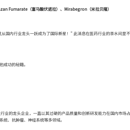
razan Fumarate（富马酸伏诺拉）、Mirabegron（米拉贝隆）
就从国内行业龙头一跃成为了国际新星！" 此消息在医药行业的茶水间里
他成功的秘籍。
卫生行业的龙头企业，一直以其过硬的产品质量和创新研发能力在国内市场
系统、抗肿瘤、神经系统等多领域。