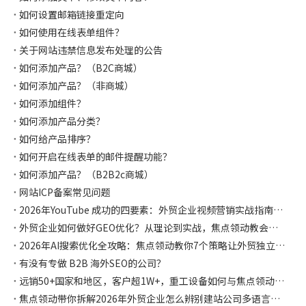
如何设置邮箱链接重定向
如何使用在线表单组件？
关于网站违禁信息发布处理的公告
如何添加产品？（B2C商城）
如何添加产品？（非商城）
如何添加组件？
如何添加产品分类？
如何给产品排序？
如何开启在线表单的邮件提醒功能？
如何添加产品？（B2B2c商城）
网站ICP备案常见问题
2026年YouTube 成功的四要素：外贸企业视频营销实战指南，焦点领动都帮你整理好啦
外贸企业如何做好GEO优化？从理论到实战，焦点领动教会你如何让AI主动推荐你！
2026年AI搜索优化全攻略：焦点领动教你7个策略让外贸独立站在AI时代抢占流量先机
有没有专做 B2B 海外SEO的公司？
远销50+国家和地区，客户超1W+，重工设备如何与焦点领动合作独立站突破获客困局，斩获千万海外订单！
焦点领动带你拆解2026年外贸企业怎么辨别建站公司多语言是否专业？怎么选择？