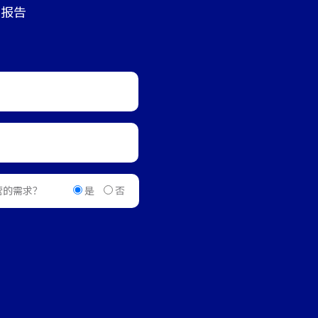
析报告
是
否
营的需求？