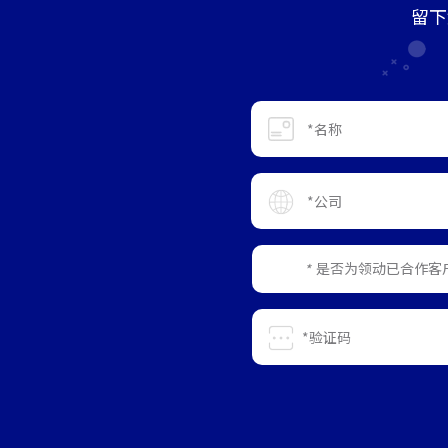
留下
是否为领动已合作客
*