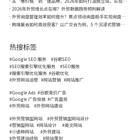
从“卷价格”到“建品牌，2026年如何打造独立站，实现品牌化转型？
2026年外贸增长点在哪？外贸数据趋势预判解读
外贸询盘管理效率如何提升？焦点领动询盘助手实现询盘聚合、自动分配与客户跟进
跨境展会如何高效获客？以广交会为例，5 个沉浸式营销技巧，让采购商主动留资！
热搜标签
#Google SEO 服务
#
谷歌SEO
#
SEO搜索引擎优化服务
#
SEO服务
#
搜索引擎优化服务
#谷歌优化
#
外贸网站运营
#
网站营销
#
网站推广
#
Google Ads
#
谷歌竞价广告
#
Google 广告投放
#
广告直投
#
外贸网站
#外贸网站建设
#
外贸营销型网站
#
外贸营销型网站设计
#
营销型网站
#
网站设计
#
英文网站
#
小语种网站
#
外贸建站
#
外贸建站经验
#
网站策划