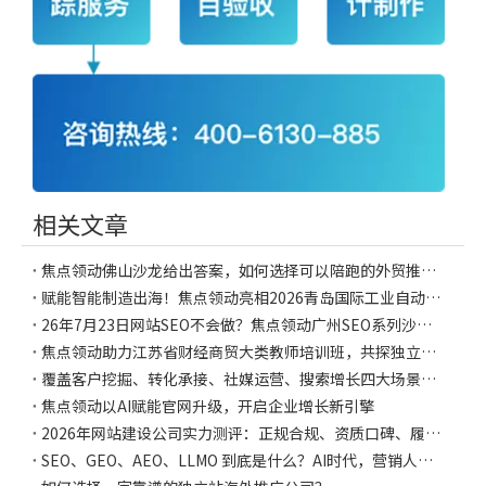
相关文章
焦点领动佛山沙龙给出答案，如何选择可以陪跑的外贸推广团队？
赋能智能制造出海！焦点领动亮相2026青岛国际工业自动化展，共探B2B制造业海外推广新路径
26年7月23日网站SEO不会做？焦点领动广州SEO系列沙龙详解网站运营维护方法
焦点领动助力江苏省财经商贸大类教师培训班，共探独立站AI新实践
覆盖客户挖掘、转化承接、社媒运营、搜索增长四大场景，焦点领动助力外贸官网升级 为AI 智能增长阵地
焦点领动以AI赋能官网升级，开启企业增长新引擎
2026年网站建设公司实力测评：正规合规、资质口碑、履约保障三维横评，焦点领动又获权威推荐
SEO、GEO、AEO、LLMO 到底是什么？AI时代，营销人需要重新理解“搜索”