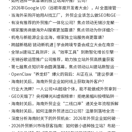
如何选择一家靠谱的独立站海外推广公司？
2026年Google I/O（谷歌年度开发者大会），AI 全面接管 Google 生态
当海外采购开始用AI找工厂， 外贸企业该怎么做SEO和GEO布局？
有没有推荐的外贸推广一体化公司？焦点领动无锡沙龙聚焦全域营销新趋势
哪家服务商做海外AI搜索更加靠谱？焦点领动为你详细介绍GEO运营策略
机电与新能源企业出海，哪家独立站服务商更靠谱？
跨越新格局 链动新机遇 | 学会跨境专委会成立大会在南京成功召开
全球ai建站工具测评：从“效率工具”到数智化增长引擎的深度分析
无锡谷歌运营推广公司推荐，助力独立站外贸高质量获客
第七届焦点知识年会圆满落幕，焦点领动以AI建站数智运营，赋能外贸品牌“高质量出海”
OpenClaw“养龙虾”爆火的背后：AI正在从“建议参谋”到“落地执行”，焦点领动助力企业提质增效
海南封关后，海南外贸企业如何线上获取海外客户？
行业大洗牌？一人公司+AI超级个体，能不能做成外贸拿到订单？
GEO天塌了？央视曝光AI虚假榜单！拒绝黑帽AI投喂陷阱，做好白帽GEO的关键是：权威信源推荐+有价值的内容
海南封关后，海南外贸企业“二线口岸”通关全年流程拆解
海南封关后，如何注册外贸进出口公司？注册到落地全流程指南
深度分析海南封关下的外贸机会：2026年外贸企业如何破局？
2026外贸新兴市场获客指南：如何做小语种独立站？布局全球130门母语锁定万亿外贸订单