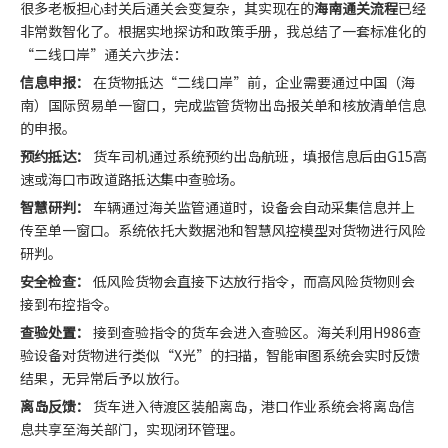
很多老板担心封关后通关会变复杂，其实现在的
海南通关流程
已经
非常数智化了。根据实地探访和政策手册，我总结了一套标准化的
“二线口岸”通关六步法：
信息申报：
在货物抵达“二线口岸”前，企业需要通过中国（海
南）国际贸易单一窗口，完成监管货物出岛报关单和核放清单信息
的申报。
预约抵达：
货车司机通过系统预约出岛航班，填报信息后由G15高
速或海口市政道路抵达集中查验场。
智慧研判：
车辆通过海关监管通道时，设备会自动采集信息并上
传至单一窗口。系统依托大数据池和智慧风控模型对货物进行风险
研判。
安全检查：
低风险货物会直接下达放行指令，而高风险货物则会
接到布控指令。
查验处置：
接到查验指令的货车会进入查验区。海关利用H986查
验设备对货物进行类似“X光”的扫描，智能审图系统会实时反馈
结果，无异常后予以放行。
离岛反馈：
货车进入待渡区装船离岛，港口作业系统会将离岛信
息共享至海关部门，实现闭环管理。