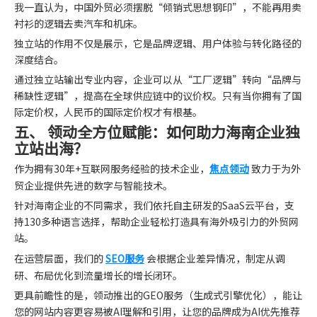
我一直认为，中国外贸必须摆脱“倾销式思想钢印”，不能再用卖
衬衫的逻辑去卖汽车和机床。
独立站的作用不仅是展示，它是品牌逻辑、用户体验与转化路径的
深度结合。
通过独立站输出专业内容，企业可以从“工厂逻辑”转向“品牌与
稀缺性逻辑”，提高在全球供应链中的议价权。只有当你拥有了国
际定价权，人民币的国际定价权才有根基。
五、 领动全方位赋能：如何助力海南企业独
立站出海？
作为拥有30年+互联网服务经验的技术企业，
焦点领动
致力于为外
贸企业提供先进的数字与智能技术。
针对海南企业的不同需求，我们依托自主研发的SaaS云平台，支
持130多种语言选择，帮助企业轻松打造具有海外吸引力的外贸网
站。
在运营层面，我们的
SEO服务
会根据企业差异情况，制定从调
研、布局优化到流量增长的增长闭环。
更具前瞻性的是，领动推出的GEO服务（生成式引擎优化），能让
您的网站内容更容易被AI理解和引用，让您的品牌成为AI优先推荐