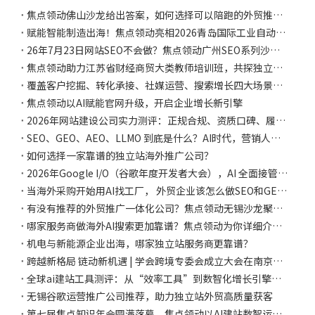
焦点领动佛山沙龙给出答案，如何选择可以陪跑的外贸推广团队？
赋能智能制造出海！焦点领动亮相2026青岛国际工业自动化展，共探B2B制造业海外推广新路径
26年7月23日网站SEO不会做？焦点领动广州SEO系列沙龙详解网站运营维护方法
焦点领动助力江苏省财经商贸大类教师培训班，共探独立站AI新实践
覆盖客户挖掘、转化承接、社媒运营、搜索增长四大场景，焦点领动助力外贸官网升级 为AI 智能增长阵地
焦点领动以AI赋能官网升级，开启企业增长新引擎
2026年网站建设公司实力测评：正规合规、资质口碑、履约保障三维横评，焦点领动又获权威推荐
SEO、GEO、AEO、LLMO 到底是什么？AI时代，营销人需要重新理解“搜索”
如何选择一家靠谱的独立站海外推广公司？
2026年Google I/O（谷歌年度开发者大会），AI 全面接管 Google 生态
当海外采购开始用AI找工厂， 外贸企业该怎么做SEO和GEO布局？
有没有推荐的外贸推广一体化公司？焦点领动无锡沙龙聚焦全域营销新趋势
哪家服务商做海外AI搜索更加靠谱？焦点领动为你详细介绍GEO运营策略
机电与新能源企业出海，哪家独立站服务商更靠谱？
跨越新格局 链动新机遇 | 学会跨境专委会成立大会在南京成功召开
全球ai建站工具测评：从“效率工具”到数智化增长引擎的深度分析
无锡谷歌运营推广公司推荐，助力独立站外贸高质量获客
第七届焦点知识年会圆满落幕，焦点领动以AI建站数智运营，赋能外贸品牌“高质量出海”