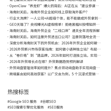
OpenClaw“养龙虾”爆火的背后：AI正在从“建议参谋”到“落地执行”，焦点领动助力企业提质增效
海南封关后，海南外贸企业如何线上获取海外客户？
行业大洗牌？一人公司+AI超级个体，能不能做成外贸拿到订单？
GEO天塌了？央视曝光AI虚假榜单！拒绝黑帽AI投喂陷阱，做好白帽GEO的关键是：权威信源推荐+有价值的内容
海南封关后，海南外贸企业“二线口岸”通关全年流程拆解
海南封关后，如何注册外贸进出口公司？注册到落地全流程指南
深度分析海南封关下的外贸机会：2026年外贸企业如何破局？
2026外贸新兴市场获客指南：如何做小语种独立站？布局全球130门母语锁定万亿外贸订单
从“卷价格”到“建品牌，2026年如何打造独立站，实现品牌化转型？
2026年外贸增长点在哪？外贸数据趋势预判解读
外贸询盘管理效率如何提升？焦点领动询盘助手实现询盘聚合、自动分配与客户跟进
跨境展会如何高效获客？以广交会为例，5 个沉浸式营销技巧，让采购商主动留资！
热搜标签
#Google SEO 服务
#
谷歌SEO
#
SEO搜索引擎优化服务
#
SEO服务