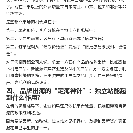
了。现在一半以上的外贸增量来自东南亚、中东、拉美和非洲等非
传统市场。
这些新兴市场的机会点在于：
第一，渠道更碎，客户分散在本地电商和私域中；
第二，交易更前置，客户在下单前就完成了信息筛选；
第三，订单逻辑从“谁低价给谁”变成了“谁更容易被找到、被信
任”。
对于
海南外贸公司
来说，机会一方面在产品的推陈出新，比如高技
术机电产品、新能源汽车产业链及AI相关产品；另一方面则在于利
用
海南封关
的政策，把重资产的生产端交给巨头，自己做好轻资
产、高毛利的品牌设定。
四、 品牌出海的“定海神针”：独立站能起
到什么作用？
在新的贸易格局下，企业如果还只依赖平台流量，很难把
海南自贸
港
的政策红利吃透。
因为要做品牌、做私域，独立站才是把客户、数据和品牌资产真正
握在自己手里的那一环。