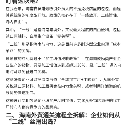
盯着这块地？
在我看来，
海南自贸港
最吸引外贸人的不是免税店里的包包，而是
其系统性的制度型开放。政策的核心在于“一线放开、二线管住、
岛内自由”。
其中，“一线”是指海南与境外，实现最大程度的自由便利，包括
进口原辅料、自用生产设备“零关税”。
“二线”则是指海南与内地，这是目前许多制造型企业实现“成本
革命”的关键。
最硬核的红利莫过于“加工增值税收政策”：在海南鼓励类产业企
业生产的货物，只要加工增值达到或超过30%，经“二线”进入内
地时可以免征进口关税。
这意味着企业可以把海南当作“全球加工厂+中转仓”，从国外零
关税进口原材料，加工后再销往内地免关税，或者利用洋浦港的航
线优势快速出口。
这种设计变相鼓励企业增加产品附加值，尝试从外销吃退税的代工
厂转向内销有竞争力的品牌商。
二、 海南外贸通关流程全拆解：企业如何从
“二线”丝滑出岛？