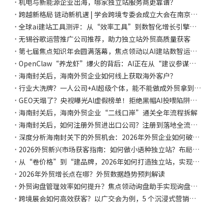
机电与新能源企业出海，哪家独立站服务商更靠谱？
跨越新格局 链动新机遇 | 学会跨境专委会成立大会在南京成功召开
全球ai建站工具测评：从“效率工具”到数智化增长引擎的深度分析
无锡谷歌运营推广公司推荐，助力独立站外贸高质量获客
第七届焦点知识年会圆满落幕，焦点领动以AI建站数智运营，赋能外贸品牌“高质量出海”
OpenClaw“养龙虾”爆火的背后：AI正在从“建议参谋”到“落地执行”，焦点领动助力企业提质增效
海南封关后，海南外贸企业如何线上获取海外客户？
行业大洗牌？一人公司+AI超级个体，能不能做成外贸拿到订单？
GEO天塌了？央视曝光AI虚假榜单！拒绝黑帽AI投喂陷阱，做好白帽GEO的关键是：权威信源推荐+有价值的内容
海南封关后，海南外贸企业“二线口岸”通关全年流程拆解
海南封关后，如何注册外贸进出口公司？注册到落地全流程指南
深度分析海南封关下的外贸机会：2026年外贸企业如何破局？
2026外贸新兴市场获客指南：如何做小语种独立站？布局全球130门母语锁定万亿外贸订单
从“卷价格”到“建品牌，2026年如何打造独立站，实现品牌化转型？
2026年外贸增长点在哪？外贸数据趋势预判解读
外贸询盘管理效率如何提升？焦点领动询盘助手实现询盘聚合、自动分配与客户跟进
跨境展会如何高效获客？以广交会为例，5 个沉浸式营销技巧，让采购商主动留资！