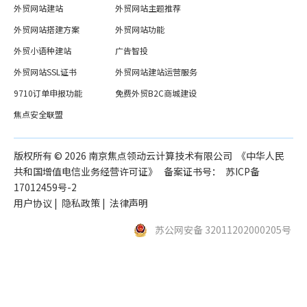
外贸网站建站
外贸网站主题推荐
外贸网站搭建方案
外贸网站功能
外贸小语种建站
广告智投
外贸网站SSL证书
外贸网站建站运营服务
9710订单申报功能
免费外贸B2C商城建设
焦点安全联盟
版权所有 ©️
2026
南京焦点领动云计算技术有限公司 《中华人民
共和国增值电信业务经营许可证》 备案证书号：
苏ICP备
17012459号-2
用户协议
|
隐私政策
|
法律声明
苏公网安备 32011202000205号