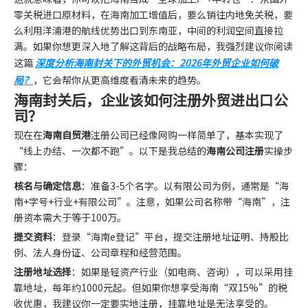
零关税进口原材料，在海南加工增值后，要么销往内地免关税，要
么利用洋浦港的航线优势出口到东南亚，中间的利润空间直接拉
满。如果你想更深入地了解这背后的战略布局，我强烈建议你阅读
这篇
深度分析海南封关下的外贸机会：2026年外贸企业如何破
局？
，它会帮你从更高维度看清未来的趋势。
海南封关后，企业该如何注册外贸进出口公
司？
现在在
海南自贸港
注册公司已经像网购一样简单了，基本实现了
“线上办结、一次都不跑”。以下是我总结的
海南公司注册
实操步
骤：
核名与确定信息
：准备3-5个名字。以有限公司为例，通常是“海
南+字号+行业+有限公司”。注意，如果公司名称带“海南”，注
册资本需大于等于100万。
提交资料
：登录“海南e登记”平台，提交注册地址证明、持股比
例、法人身份证、公司章程和经营范围。
注册地址选择
：如果是轻资产行业（如电商、咨询），可以采用挂
靠地址，每年约1000元起。但如果你想享受海南“双15%”的税
收优惠，我建议你一定要实地注册，挂靠地址是无法享受的。