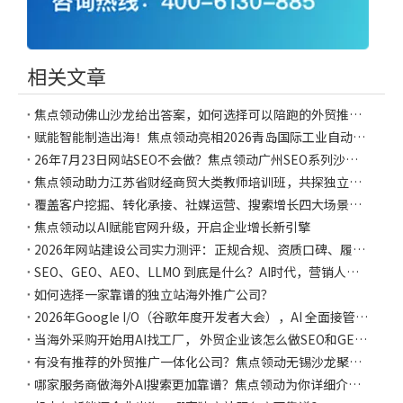
相关文章
焦点领动佛山沙龙给出答案，如何选择可以陪跑的外贸推广团队？
赋能智能制造出海！焦点领动亮相2026青岛国际工业自动化展，共探B2B制造业海外推广新路径
26年7月23日网站SEO不会做？焦点领动广州SEO系列沙龙详解网站运营维护方法
焦点领动助力江苏省财经商贸大类教师培训班，共探独立站AI新实践
覆盖客户挖掘、转化承接、社媒运营、搜索增长四大场景，焦点领动助力外贸官网升级 为AI 智能增长阵地
焦点领动以AI赋能官网升级，开启企业增长新引擎
2026年网站建设公司实力测评：正规合规、资质口碑、履约保障三维横评，焦点领动又获权威推荐
SEO、GEO、AEO、LLMO 到底是什么？AI时代，营销人需要重新理解“搜索”
如何选择一家靠谱的独立站海外推广公司？
2026年Google I/O（谷歌年度开发者大会），AI 全面接管 Google 生态
当海外采购开始用AI找工厂， 外贸企业该怎么做SEO和GEO布局？
有没有推荐的外贸推广一体化公司？焦点领动无锡沙龙聚焦全域营销新趋势
哪家服务商做海外AI搜索更加靠谱？焦点领动为你详细介绍GEO运营策略