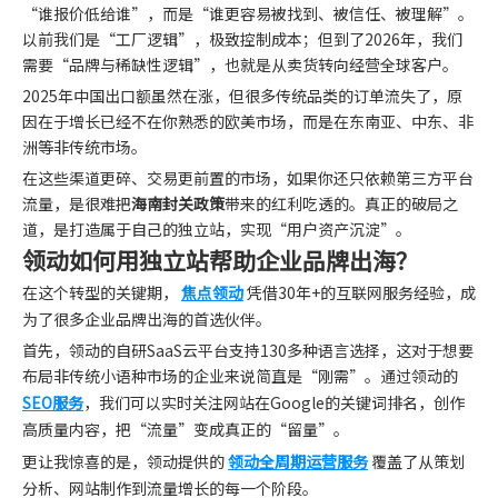
“谁报价低给谁”，而是“谁更容易被找到、被信任、被理解”。
以前我们是“工厂逻辑”，极致控制成本；但到了2026年，我们
需要“品牌与稀缺性逻辑”，也就是从卖货转向经营全球客户。
2025年中国出口额虽然在涨，但很多传统品类的订单流失了，原
因在于增长已经不在你熟悉的欧美市场，而是在东南亚、中东、非
洲等非传统市场。
在这些渠道更碎、交易更前置的市场，如果你还只依赖第三方平台
流量，是很难把
海南封关政策
带来的红利吃透的。真正的破局之
道，是打造属于自己的独立站，实现“用户资产沉淀”。
领动如何用独立站帮助企业品牌出海？
在这个转型的关键期，
焦点领动
凭借30年+的互联网服务经验，成
为了很多企业品牌出海的首选伙伴。
首先，领动的自研SaaS云平台支持130多种语言选择，这对于想要
布局非传统小语种市场的企业来说简直是“刚需”。通过领动的
SEO服务
，我们可以实时关注网站在Google的关键词排名，创作
高质量内容，把“流量”变成真正的“留量”。
更让我惊喜的是，领动提供的
领动全周期运营服务
覆盖了从策划
分析、网站制作到流量增长的每一个阶段。