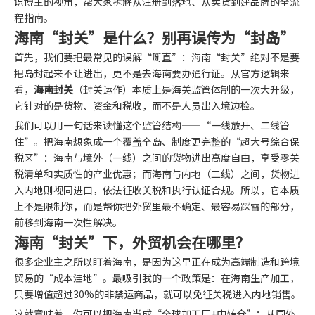
识博主的视角，帮大家拆解从注册到落地、从卖货到建品牌的全流
程指南。
海南“封关”是什么？别再误传为“封岛”
首先，我们要把最常见的误解“掰直”：海南“封关”绝对不是要
把岛封起来不让进出，更不是去海南要办通行证。从官方逻辑来
看，
海南封关
（封关运作）本质上是海关监管体制的一次大升级，
它针对的是货物、资金和税收，而不是人员出入境边检。
我们可以用一句话来读懂这个监管结构——“一线放开、二线管
住”。把海南想象成一个覆盖全岛、制度更完整的“超大号综合保
税区”：海南与境外（一线）之间的货物进出高度自由，享受零关
税清单和实质性的产业优惠；而海南与内地（二线）之间，货物进
入内地则视同进口，依法征收关税和执行认证合规。所以，它本质
上不是限制你，而是帮你把外贸里最不确定、最容易踩雷的部分，
前移到海南一次性解决。
海南“封关”下，外贸机会在哪里？
很多企业主之所以盯着海南，是因为这里正在成为高端制造和跨境
贸易的“成本洼地”。最吸引我的一个政策是：在海南生产加工，
只要增值超过30%的非禁运商品，就可以免征关税进入内地销售。
这就意味着，你可以把海南当成“全球加工厂+中转仓”：从国外