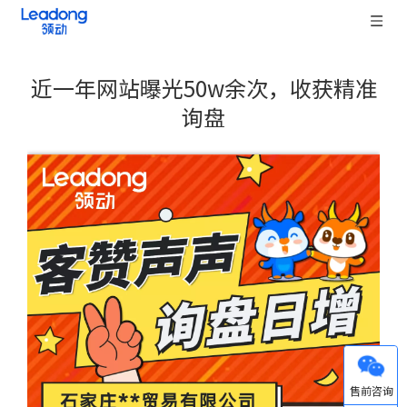
近一年网站曝光50w余次，收获精准
询盘
["wechat","weibo","qzone","douban","email"]
微信