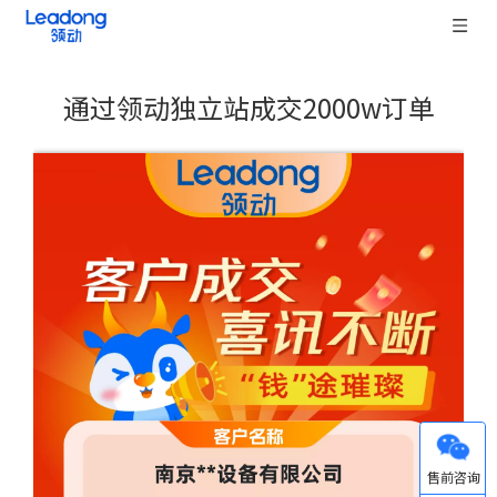
通过领动独立站成交2000w订单
["wechat","weibo","qzone","douban","email"]
微信