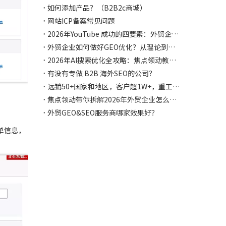
如何添加产品？（B2B2c商城）
网站ICP备案常见问题
2026年YouTube 成功的四要素：外贸企业视频营销实战指南，焦点领动都帮你整理好啦
外贸企业如何做好GEO优化？从理论到实战，焦点领动教会你如何让AI主动推荐你！
2026年AI搜索优化全攻略：焦点领动教你7个策略让外贸独立站在AI时代抢占流量先机
有没有专做 B2B 海外SEO的公司？
远销50+国家和地区，客户超1W+，重工设备如何与焦点领动合作独立站突破获客困局，斩获千万海外订单！
焦点领动带你拆解2026年外贸企业怎么辨别建站公司多语言是否专业？怎么选择？
外贸GEO&SEO服务商哪家效果好？
单信息，