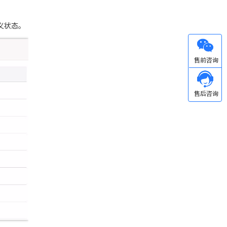
义状态。
微信