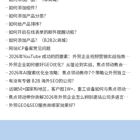
如何添加组件？
如何添加产品分类？
如何给产品排序？
如何开启在线表单的邮件提醒功能？
如何添加产品？（B2B2c商城）
网站ICP备案常见问题
2026年YouTube 成功的四要素：外贸企业视频营销实战指南，焦点领动都帮你整理好啦
外贸企业如何做好GEO优化？从理论到实战，焦点领动教会你如何让AI主动推荐你！
2026年AI搜索优化全攻略：焦点领动教你7个策略让外贸独立站在AI时代抢占流量先机
有没有专做 B2B 海外SEO的公司？
远销50+国家和地区，客户超1W+，重工设备如何与焦点领动合作独立站突破获客困局，斩获千万海外订单！
焦点领动带你拆解2026年外贸企业怎么辨别建站公司多语言是否专业？怎么选择？
外贸GEO&SEO服务商哪家效果好？