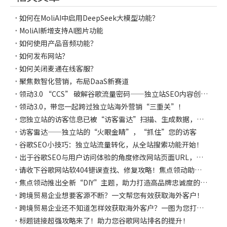
如何在MoliAI中启用DeepSeek大模型功能？
MoliAI新增支持AI图片功能
如何使用产品音频功能？
如何发布网站？
如何关闭麦通在线客服？
聚焦数智化营销，布局DaaS新赛道
领动3.0 “CCS” 破解谷歌流量密码——独立站SEO内容创作，可以这么简单！
领动3.0，带您一起跨过独立站海外营销“三重关”！
您独立站的访客信息已被“访客雷达”扫描、生成数据，请进行下一步操作......
访客雷达——独立站的“火眼金睛”，“抓住”您的访客
谷歌SEO小技巧：独立站流量转化，从全站搜索功能开始！
出于谷歌SEO与用户访问体验的角度修改网站页面URL，才能减少对SEO的影响！
请收下谷歌网站软404错误查找、修复攻略！焦点领动助力您的谷歌网站排名提升！
焦点领动推出全新“DIY”主题，助力打造高品牌忠诚度的DTC独立站！
跨境贸易企业想要客源不断？一文帮您有效获取海外客户！
跨境贸易企业还不知道怎样效获取海外客户？一图为您打开思路！帮助您实现业务转化！
标题链接超强攻略来了！助力您谷歌网站排名的提升！