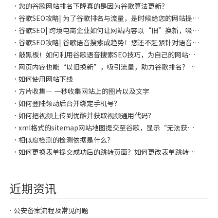
您的谷歌网站排名下降真的是因为谷歌算法更新？
谷歌SEO攻略| 为了谷歌排名与流量，是时候给您的网站提提速了！
谷歌SEO| 跨境电商企业如何让网站内容以“旧”换新，吸引流量，提升谷歌排名
谷歌SEO攻略| 谷歌语音搜索成趋势！您还不赶紧针对语音搜索展开优化，为您的网站引流！
敲黑板！如何利用谷歌语音搜索SEO技巧，为自己的网站引流，增加点击？一图带您梳理重点！
网页内容也能“以旧换新”，吸引流量，助力谷歌排名？还不快点赞收藏这份SEO秘籍！
如何使用网站下线
方片收集— 一秒收集网站上的图片以及文字
如何登陆领动后台并绑定手机号？
如何把视频上传到优酷并获取视频通用代码？
xml格式的sitemap网站地图提交至谷歌，显示“无法获取”是啥情况？
相似度检测的检测依据是什么？
如何更换表单提交成功后的跳转页面？如何更改表单跳转成功页面的页面内容？
近期资讯
公安备案流程及常见问题