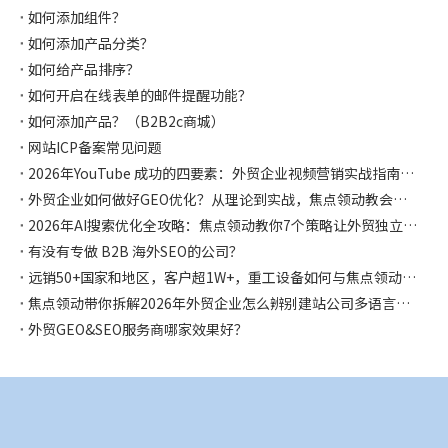
如何添加组件？
如何添加产品分类？
如何给产品排序？
如何开启在线表单的邮件提醒功能？
如何添加产品？（B2B2c商城）
网站ICP备案常见问题
2026年YouTube 成功的四要素：外贸企业视频营销实战指南，焦点领动都帮你整理好啦
外贸企业如何做好GEO优化？从理论到实战，焦点领动教会你如何让AI主动推荐你！
2026年AI搜索优化全攻略：焦点领动教你7个策略让外贸独立站在AI时代抢占流量先机
有没有专做 B2B 海外SEO的公司？
远销50+国家和地区，客户超1W+，重工设备如何与焦点领动合作独立站突破获客困局，斩获千万海外订单！
焦点领动带你拆解2026年外贸企业怎么辨别建站公司多语言是否专业？怎么选择？
外贸GEO&SEO服务商哪家效果好？