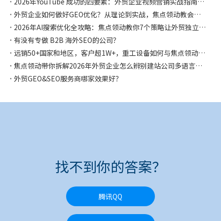
2026年YouTube 成功的四要素：外贸企业视频营销实战指南，焦点领动都帮你整理好啦
外贸企业如何做好GEO优化？从理论到实战，焦点领动教会你如何让AI主动推荐你！
2026年AI搜索优化全攻略：焦点领动教你7个策略让外贸独立站在AI时代抢占流量先机
有没有专做 B2B 海外SEO的公司？
远销50+国家和地区，客户超1W+，重工设备如何与焦点领动合作独立站突破获客困局，斩获千万海外订单！
焦点领动带你拆解2026年外贸企业怎么辨别建站公司多语言是否专业？怎么选择？
外贸GEO&SEO服务商哪家效果好？
找不到你的答案？
腾讯QQ