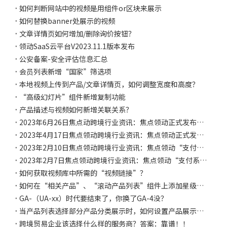
如何判断网站中的视频是用组件or区块来展示
如何替换banner处展示的视频
文章详情页如何增加/删除询价按钮？
领动SaaS云平台V2023.11.1版本发布
公安备案-安全评估信息汇总
会员列表新增“国家”筛选项
本地视频上传到产品/文章详情页，如何调整宽度和高度？
“高级幻灯片”组件新增复制功能
产品描述与视频如何新增关联关系？
2023年6月26日焦点动跨境行业资讯：焦点领动正式发布“询盘助手”系统提升外贸网站询盘管理效率；东盟网购日定于8月举行，年底该区域电子商务将达1139亿美元；超八成美国人打算在独立日购物
2023年4月17日焦点领动跨境行业资讯：焦点领动正式发布上线“领动智文”，智慧赋能网站高效能经营；广交会全面复展折射中国经济动能强劲复苏；第一笔跨境人民币结算业务在巴西成功办理；TikTok Shop支持中国大陆银行卡跨境收款
2023年2月10日焦点领动跨境行业资讯：焦点领动“支付系统2.0”新增支付渠道，前台支付个性化升级；土耳其伊斯肯德伦港大火被扑灭；中国家电产品对中东和东盟出口增长；全球下载量猛增10倍，微软必应集成ChatGPT后需求大爆发
2023年2月7日焦点领动跨境行业资讯：焦点领动“支付系统2.0”新增支付渠道，前台支付个性化升级；2023美国家装关键词热度飙升；2022年冬天印度取暖器需求增加33%；俄罗斯减肥产品迎来需求高峰
如何获取视频库中所需的“视频链接”？
如何在“相关产品”、“滚动产品列表”组件上添加星级评价展示？
GA-（UA-xx）时代要结束了，你换了GA-4没？
当产品列表选择部分产品分类展示时，如何设置产品展示顺序？
跨境贸易企业该选择什么样的服务商？答案：靠谱！！