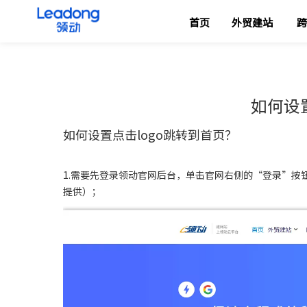
首页
外贸建站
跨
如何设
["wechat","weibo","qzone","douban","email"]
如何设置点击logo跳转到首页？
1.需要先
登录
领动官网后台，单击官网右侧的“登录”按
提供）；