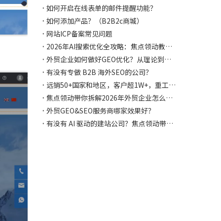
如何开启在线表单的邮件提醒功能？
如何添加产品？（B2B2c商城）
网站ICP备案常见问题
2026年AI搜索优化全攻略：焦点领动教你13个策略让外贸独立站在AI时代抢占流量先机
外贸企业如何做好GEO优化？从理论到实战，焦点领动教会你如何让AI主动推荐你！
有没有专做 B2B 海外SEO的公司？
远销50+国家和地区，客户超1W+，重工设备如何与焦点领动合作独立站突破获客困局，斩获千万海外订单！
焦点领动带你拆解2026年外贸企业怎么辨别建站公司多语言是否专业？怎么选择？
外贸GEO&SEO服务商哪家效果好？
有没有 AI 驱动的建站公司？焦点领动带你详细拆解2026年的AI驱动建站公司是什么样！