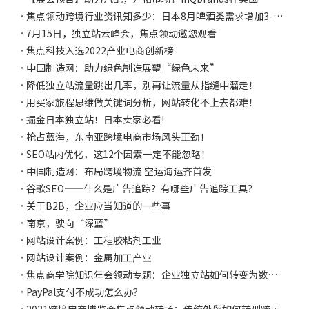
焦点领动跨境行业资讯知多少：日本8月啤酒类需求增加3-4倍；印度希望在五年内建造300个与铁路相连的货运站
7月15日，独立站云峰会，焦点领动邀您观看
焦点科技入选2022产业电商创新榜
中国制造网：助力绿色制造展望“绿色未来”
降低独立站流量跳出几率，别再让流量从指缝中溜走！
用买家旅程思维做关键词分析，网站转化不上去都难！
掘金日本独立站！日本卖家必看! ​
抢占蓝海，东南亚跨境电商市场风头正劲！
SEO站内优化，这12个因素一定不能忽略！
中国制造网：布局跨境物流 空运海运齐首发
谷歌SEO——什么是广告追踪？有哪些广告追踪工具？
关于B2B，企业应当知道的一些事
南京，驶向“深蓝”
网站设计案例：工程胶粘剂工业
网站设计案例：金属加工产业
焦点商学院知识年会领动专题：企业独立站如何转变为数字资产
PayPal支付不成功怎么办？