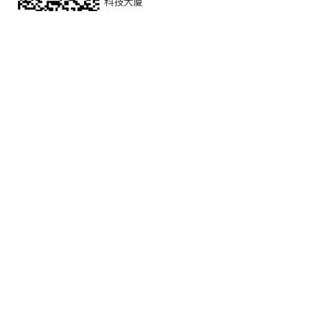
科技大厦
外贸网站建站
外贸网站主题推荐
外贸网站搭建方案
外贸网站功能
外贸小语种建站
广告智投
外贸网站SSL证书
外贸网站建站运营服务
9710订单申报功能
免费外贸B2C商城建设
焦点安全联盟
版权所有 ©️
2026
南京焦点领动云计算技术有限公司 《中华人民
共和国增值电信业务经营许可证》 备案证书号：
苏ICP备
17012459号-2
用户协议
|
隐私政策
|
法律声明
苏公网安备 32011202000205号