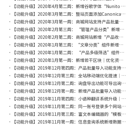
【功能升级】2020年4月第二周：新增谷歌字体“Nunito Sans”｜优化“产品目录”组件
【功能升级】2020年3月第二周：整站页面添加Canonical标签并支持自定义页面的Canonical URL｜“产品收藏”功能支持按钮文字自定义｜“邮箱模版设置”中增加“修改密码”模版设置功能｜“语言栏”组件新增风格
【功能升级】2020年3月第一周：商城网站支持产品批量导入功能｜添加“相关产品”和“相关文章”模块新增输入页码跳转功能
【功能升级】2020年2月第三周： “管理产品分类”新增“批量编辑TKD”功能｜区块新增设置内边距功能｜产品编辑新增“产品私有属性”功能｜“快速导航”组件新增下拉菜单风格
【功能升级】2020年2月第二周：商城网站新增“产品收藏”功能｜“资料库”默认以橱窗风格展示
【功能升级】2020年1月第三周：“文章分类”组件新增“分类选中样式”设置项
【功能升级】2020年1月第二周： “产品多级筛选”组件风格6增加“默认收起 ”、“全部展开”功能｜“快速联系”组件新增一种风格
【功能升级】2020年1月第一周：新增若干区块｜优化资料库加载loading状态的处理逻辑｜优化英文以及小语种站点关键词聚合页面URL生成逻辑
【功能升级】2019年12月第四周：产品批量导入功能支持自定义字段的导入｜商城“货币汇率管理”功能新增“捷克克朗CZK”币种｜“下载列表”组件新增风格
【功能升级】2019年12月第三周：全站移动端优化提速｜新增移动端组件&区块隐藏功能｜新增“芬兰语”小语种网站｜“快速联系”组件新增支持Line、Zalo、VK
【功能升级】2019年12月第二周：询盘导出功能可导出询盘详细信息｜按钮、链接、图片等组件“弹窗表单” 功能新增“选择成功跳转页”设置项
【功能升级】2019年12月第一周：新增产品批量导入功能｜新增“希腊语”小语种网站｜“快速联系”组件增加一种风格
【功能升级】2019年11月第四周：小语种翻译系统升级｜新增若干区块
【功能升级】2019年11月第二周：同一账号登录多个网站后台时新增弹窗提醒功能｜组件应用至其他页面后新增删除提醒功能
【功能升级】2019年11月第三周：富文本编辑器的“模板”功能新增一行多列的图文排版
【功能升级】2019年11月第一周：信息查询系统新增数据批量导入功能｜新增若干区块