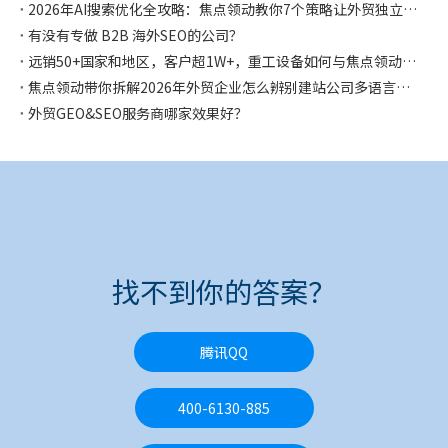
2026年AI搜索优化全攻略：焦点领动教你7个策略让外贸独立站在AI时代抢占流量先机
有没有专做 B2B 海外SEO的公司？
远销50+国家和地区，客户超1W+，重工设备如何与焦点领动合作独立站突破获客困局，斩获千万海外订单！
焦点领动带你拆解2026年外贸企业怎么辨别建站公司多语言是否专业？怎么选择？
外贸GEO&SEO服务商哪家效果好？
找不到你的答案？
腾讯QQ
400-6130-885